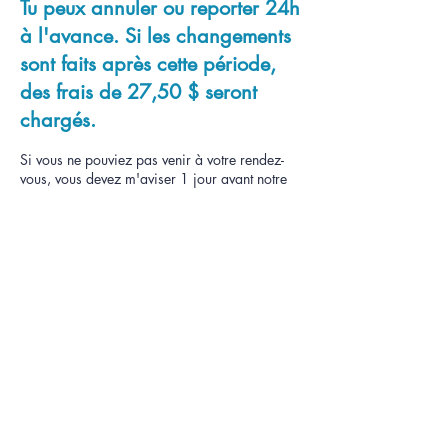
Tu peux annuler ou reporter 24h
à l'avance. Si les changements
sont faits après cette période,
des frais de 27,50 $ seront
chargés.
Si vous ne pouviez pas venir à votre rendez-
vous, vous devez m'aviser 1 jour avant notre
rencontre. Sans quoi, la période réservée vous
sera entièrement facturée ou amputée de votre
banque d'heures.
Coordonnées
514-268-6004
elo.adjointe.plus@gmail.com
125 Rue Ouellette, Saint-Jérôme, QC, Canada