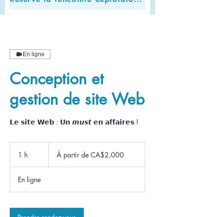
En ligne
Conception et
gestion de site Web
𝗟𝗲 𝘀𝗶𝘁𝗲 𝗪𝗲𝗯 : 𝗨𝗻 𝙢𝙪𝙨𝙩 𝗲𝗻 𝗮𝗳𝗳𝗮𝗶𝗿𝗲𝘀 !
À
partir
1 h
1
À partir de CA$2,000
de
2,000
Canadian
dollars
En ligne