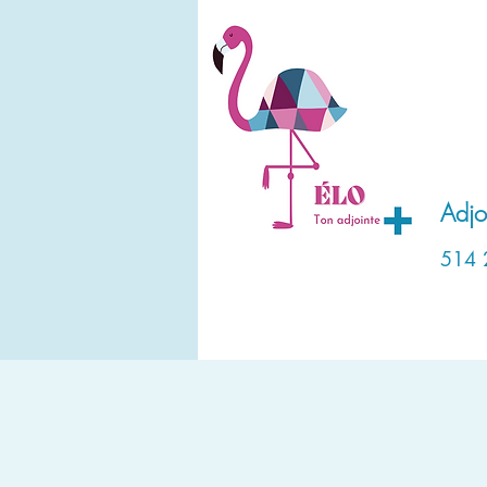
Accuei
Adjoi
514 