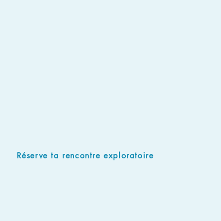
certain n
i) pour de
d'identifi
ii) pour v
part,
iii) pour 
l'efficaci
Réserve ta rencontre exploratoire
3. En a
Pour en s
cookies o