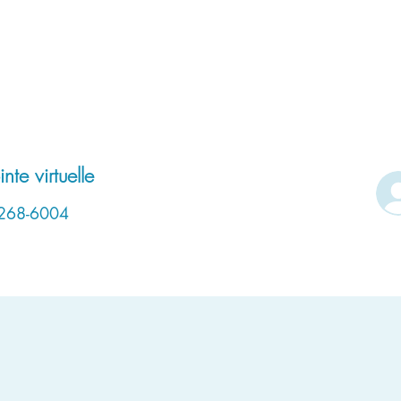
l
Services
Blogue
Contact
Politique de lieu de travai
nte virtuelle
268-6004
Politique en matière de cookie
2023-01-01